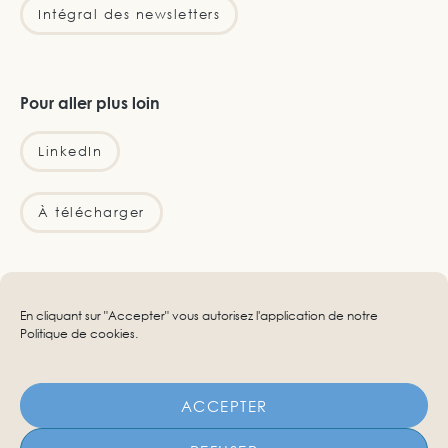
Intégral des newsletters
Pour aller plus loin
LinkedIn
À télécharger
Infos légales
En cliquant sur "Accepter" vous autorisez l'application de notre
Politique de cookies
.
Mentions légales
Confidentialité
ACCEPTER
Cookies