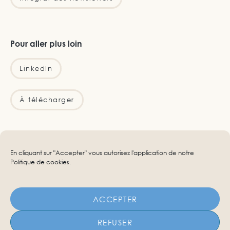
Pour aller plus loin
LinkedIn
À télécharger
Infos légales
En cliquant sur "Accepter" vous autorisez l'application de notre
Politique de cookies
.
Mentions légales
Confidentialité
ACCEPTER
Cookies
REFUSER