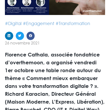
#
Digital
#
Engagement
#
Transformation
26 novembre 2021
Florence Cathala
, associée fondatrice
d’
overthemoon
, a organisé vendredi
1er octobre une table ronde autour du
thème « Comment mieux embarquer
dans votre transformation digitale ? ».
Richard Karacian
, Directeur Général
(
Maison Moderne, L’Express, Libération
),
Pierre Bouchet
,
CDO
(IT & Digital Way)